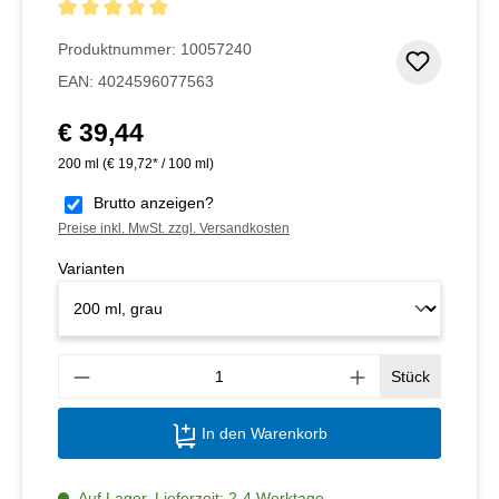
Durchschnittliche Bewertung von 5 von 5 Sternen
Produktnummer:
10057240
Zum Me
EAN:
4024596077563
€ 39,44
Regulärer Preis:
200 ml
(€ 19,72* / 100 ml)
Brutto anzeigen?
Preise inkl. MwSt. zzgl. Versandkosten
Varianten
Produ
Stück
In den Warenkorb
Auf Lager, Lieferzeit: 2-4 Werktage