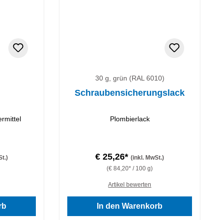
30 g, grün (RAL 6010)
Schraubensicherungslack
rmittel
Plombierlack
€ 25,26*
St.)
(inkl. MwSt.)
(€ 84,20* / 100 g)
Artikel bewerten
 von 5 von 5 Sternen
rb
In den Warenkorb