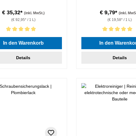
€ 35,32*
€ 9,79*
(inkl. MwSt.)
(inkl. MwS
(€ 92,95* / 1 L)
(€ 19,58* / 1 L)
hnittliche Bewertung von 5 von 5 Sternen
Durchschnittliche Bewertung
In den Warenkorb
In den Warenko
Details
Details