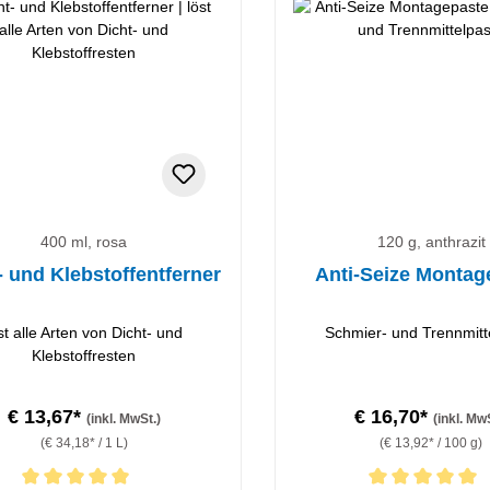
400 ml, rosa
120 g, anthrazit
- und Klebstoffentferner
Anti-Seize Montag
st alle Arten von Dicht- und
Schmier- und Trennmitt
Klebstoffresten
€ 13,67*
€ 16,70*
(inkl. MwSt.)
(inkl. Mw
(€ 34,18* / 1 L)
(€ 13,92* / 100 g)