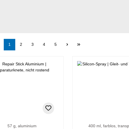
Seite
Seite
Seite
Seite
Seite
1
2
3
4
5
57 g, aluminium
400 ml, farblos, trans