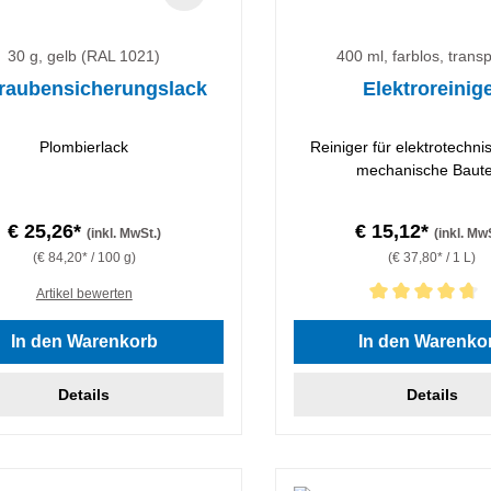
30 g, gelb (RAL 1021)
400 ml, farblos, trans
raubensicherungslack
Elektroreinig
Plombierlack
Reiniger für elektrotechn
mechanische Baute
€ 25,26*
€ 15,12*
(inkl. MwSt.)
(inkl. Mw
(€ 84,20* / 100 g)
(€ 37,80* / 1 L)
Artikel bewerten
Durchschnittliche Bewertung
In den Warenkorb
In den Warenko
Details
Details