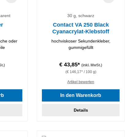
parent
30 g, schwarz
er
Contact VA 250 Black
Cyanacrylat-Klebstoff
ische oder
hochviskoser Sekundenkleber,
ile
gummigefüllt
€ 43,85*
St.)
(inkl. MwSt.)
(€ 146,17* / 100 g)
Artikel bewerten
 von 4.67 von 5 Sternen
rb
In den Warenkorb
Details