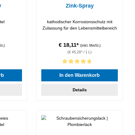
y
Zink-Spray
tel
kathodischer Korrosionsschutz mit
Zulassung für den Lebensmittelbereich
€ 18,11*
St.)
(inkl. MwSt.)
(€ 45,28* / 1 L)
 von 4.5 von 5 Sternen
Durchschnittliche Bewertung von 4.67 von 5 Ste
rb
In den Warenkorb
Details