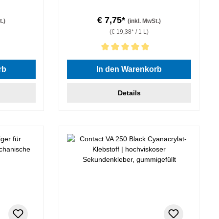
€ 7,75*
t.)
(inkl. MwSt.)
(€ 19,38* / 1 L)
 von 5 von 5 Sternen
Durchschnittliche Bewertung von 5 von 5 Sterne
rb
In den Warenkorb
Details