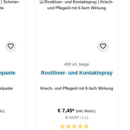
400 ml, beige
epaste
Rostlöser- und Kontaktspray
elpaste
Kriech- und Pflegeöl mit 6-fach Wirkung
€ 7,45*
St.)
(inkl. MwSt.)
(€ 18,63* / 1 L)