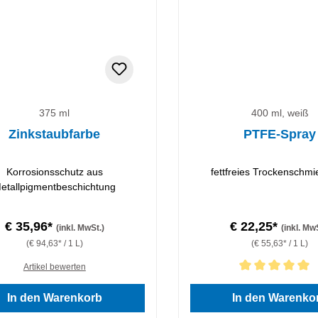
375 ml
400 ml, weiß
Zinkstaubfarbe
PTFE-Spray
Korrosionsschutz aus
fettfreies Trockenschmie
etallpigmentbeschichtung
€ 35,96*
€ 22,25*
(inkl. MwSt.)
(inkl. Mw
(€ 94,63* / 1 L)
(€ 55,63* / 1 L)
Artikel bewerten
Durchschnittliche Bewertung
In den Warenkorb
In den Warenko