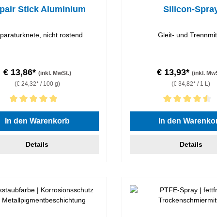
pair Stick Aluminium
Silicon-Spra
paraturknete, nicht rostend
Gleit- und Trennmit
€ 13,86*
€ 13,93*
(inkl. MwSt.)
(inkl. Mw
(€ 24,32* / 100 g)
(€ 34,82* / 1 L)
hnittliche Bewertung von 5 von 5 Sternen
Durchschnittliche Bewertung
In den Warenkorb
In den Warenko
Details
Details