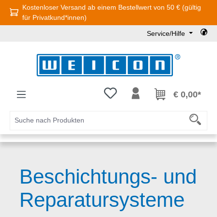
Kostenloser Versand ab einem Bestellwert von 50 € (gültig
Zum Hauptinhalt springen
für Privatkund*innen)
Service/Hilfe
Du hast 0 Produkte auf dem Mer
€ 0,00*
Beschichtungs- und
Reparatursysteme