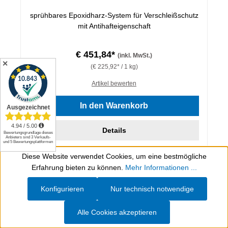
sprühbares Epoxidharz-System für Verschleißschutz
mit Antihafteigenschaft
€ 451,84*
(inkl. MwSt.)
✕
(€ 225,92* / 1 kg)
Artikel bewerten
In den Warenkorb
Details
Diese Website verwendet Cookies, um eine bestmögliche
Werkzeugleiste anzeigen
Erfahrung bieten zu können.
Mehr Informationen ...
Konfigurieren
Nur technisch notwendige
Alle Cookies akzeptieren