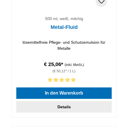
500 ml, weiß, milchig
Metal-Fluid
lösemittelfreie Pflege- und Schutzemulsion für
Metalle
€ 25,06*
(inkl. MwSt.)
(€ 50,12* / 1 L)
Durchschnittliche Bewertung von 5 von 5 Sternen
In den Warenkorb
Details