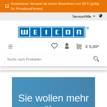
Kostenloser Versand ab einem Bestellwert von 50 € (gültig
Zum Hauptinhalt springen
für Privatkund*innen)
Service/Hilfe
Du hast 0 Produkte auf dem Mer
€ 0,00*
Sie wollen mehr