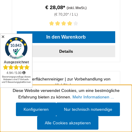
€ 28,08*
(inkl. MwSt.)
(€ 70,20* / 1 L)
Durchschnittliche Bewertung von 4 von 5 Sternen
In den Warenkorb
✕
Details
Diese Website verwendet Cookies, um eine bestmögliche
Werkzeugleiste anzeigen
Erfahrung bieten zu können.
Mehr Informationen ...
Konfigurieren
Nur technisch notwendige
Alle Cookies akzeptieren