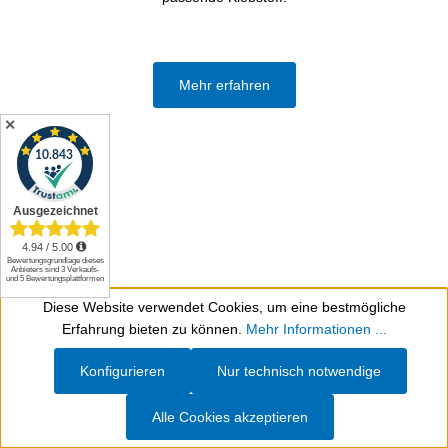
Mehr erfahren
✕
Diese Website verwendet Cookies, um eine bestmögliche
Werkzeugleiste anzeigen
Erfahrung bieten zu können.
Mehr Informationen ...
Produktgalerie überspringen
Konfigurieren
Nur technisch notwendige
Alle Cookies akzeptieren