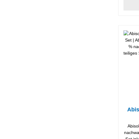
Abis
Abiso
nachwac
Set in