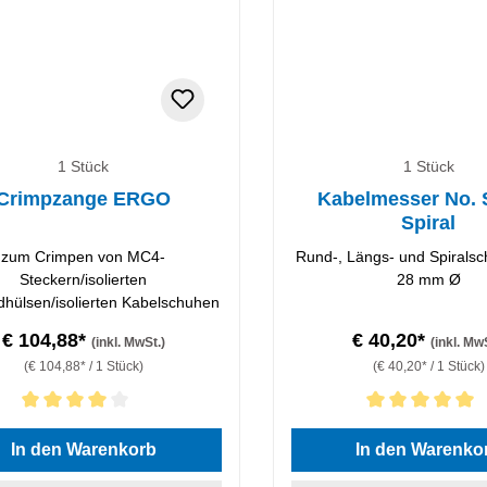
1 Stück
1 Stück
Crimpzange ERGO
Kabelmesser No. 
Spiral
zum Crimpen von MC4-
Rund-, Längs- und Spiralsch
Steckern/isolierten
28 mm Ø
hülsen/isolierten Kabelschuhen
€ 104,88*
€ 40,20*
(inkl. MwSt.)
(inkl. Mw
(€ 104,88* / 1 Stück)
(€ 40,20* / 1 Stück)
hnittliche Bewertung von 4 von 5 Sternen
Durchschnittliche Bewertung
In den Warenkorb
In den Warenko