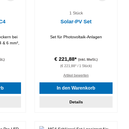
1 Stück
C4
Solar-PV Set
ckern bei
Set für Photovoltaik-Anlagen
 4 & 6 mm²,
€ 221,88*
St.)
(inkl. MwSt.)
(€ 221,88* / 1 Stück)
Artikel bewerten
 von 5 von 5 Sternen
rb
In den Warenkorb
Details