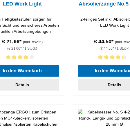
LED Work Light
Abisolierzange No.5
i Helligkeitsstufen sorgen für
2-teiliges Set inkl. Abisoli
e Sicht und ein sicheres Arbeiten
LED Work Light
dunklen Arbeitsumgebungen
€ 21,66*
€ 44,50*
(inkl. MwSt.)
(inkl. Mw
(€ 21,66* / 1 Stück)
(€ 44,50* / 1 Stück)
hnittliche Bewertung von 4 von 5 Sternen
Durchschnittliche Bewertung
In den Warenkorb
In den Warenko
Details
Details