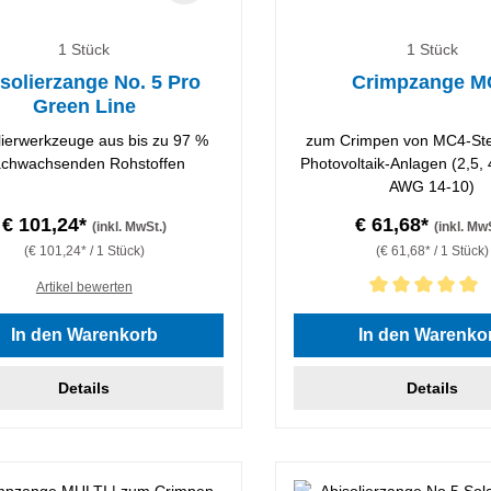
1 Stück
1 Stück
solierzange No. 5 Pro
Crimpzange M
Green Line
lierwerkzeuge aus bis zu 97 %
zum Crimpen von MC4-Ste
chwachsenden Rohstoffen
Photovoltaik-Anlagen (2,5,
AWG 14-10)
€ 101,24*
€ 61,68*
(inkl. MwSt.)
(inkl. Mw
(€ 101,24* / 1 Stück)
(€ 61,68* / 1 Stück)
Artikel bewerten
Durchschnittliche Bewertung
In den Warenkorb
In den Warenko
Details
Details