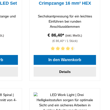
 LED Set
Crimpzange 16 mm² HEX
erzange und
Sechskantpressung für ein leichtes
Einführen bei runden
Anschlussklemmen
€ 86,40*
St.)
(inkl. MwSt.)
(€ 86,40* / 1 Stück)
 von 4.33 von 5 Sternen
Durchschnittliche Bewertung von 4.5 von 5 Stern
rb
In den Warenkorb
Details