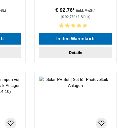
€ 92,76*
wSt.)
(inkl. MwSt.)
)
(€ 92,76* / 1 Stück)
Durchschnittliche Bewertung von 5 von 5 Sterne
rb
In den Warenkorb
Details