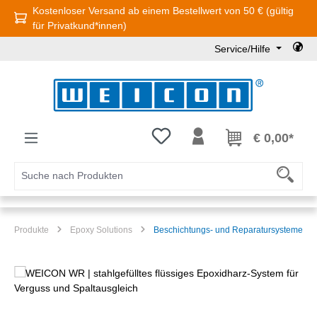
Kostenloser Versand ab einem Bestellwert von 50 € (gültig
Zum Hauptinhalt springen
für Privatkund*innen)
Service/Hilfe
Du hast 0 Produkte auf dem Mer
€ 0,00*
Produkte
Epoxy Solutions
Beschichtungs- und Reparatursysteme
Bildergalerie überspringen