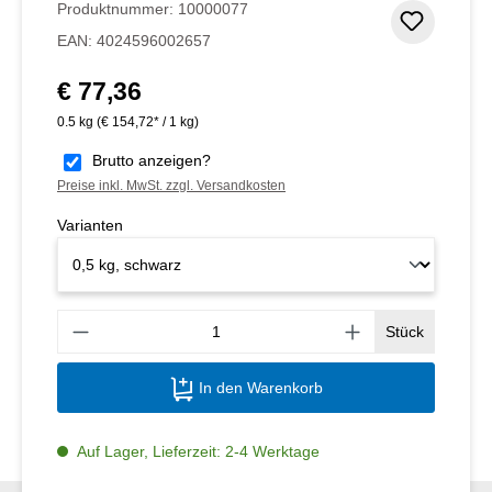
Produktnummer:
10000077
Zum Me
EAN:
4024596002657
€ 77,36
Regulärer Preis:
0.5 kg
(€ 154,72* / 1 kg)
Brutto anzeigen?
Preise inkl. MwSt. zzgl. Versandkosten
Varianten
Produ
Stück
In den Warenkorb
Auf Lager, Lieferzeit: 2-4 Werktage