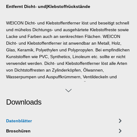
Entfernt Dicht- und|Klebstoffrückstände
WEICON Dicht- und Klebstoffentferner löst und beseitigt schnell
und mühelos Dichtungs- und ausgehärtete Klebstoffreste sowie
Lacke und Farben auch an senkrechten Flächen. WEICON
Dicht- und Klebstoffentferner ist anwendbar an Metall, Holz,
Glas, Keramik, Polyethylen und Polypropylen. Bei empfindlichen
Kunststoffen wie PVC, Synthetics, Linoleum etc. sollte er nicht
verwendet werden. Dicht- und Klebstoffentferner löst alle Arten
von Dichtstoffresten an Zylinderköpfen, Ölwannen,
Wasserpumpen und Auspuffkrümmern, Ventildeckeln und
Getriebeflanschen, entfernt zuverlässig Ölkohlerückstände,
Farben und Lacke, beseitigt Öle, Harze, Fette und Teer, dient
bei der Holzrestaurierung als Abbeizmittel und entfernt
Downloads
Klebstoffe aller Art, selbst ausgehärtete Cyanacrylat- und
anaerob aushärtende Klebstoffe.
Datenblätter
Broschüren