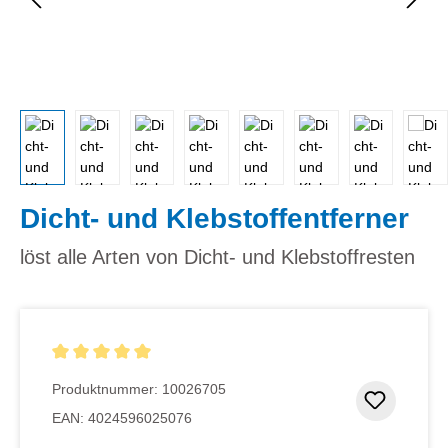
Dicht- und Klebstoffentferner
löst alle Arten von Dicht- und Klebstoffresten
Durchschnittliche Bewertung von 5 von 5 Sternen
Produktnummer:
10026705
Zum Me
EAN:
4024596025076