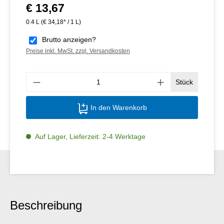
€ 13,67
Regulärer Preis:
0.4 L
(€ 34,18* / 1 L)
Brutto anzeigen?
Preise inkl. MwSt. zzgl. Versandkosten
Produ
Stück
In den Warenkorb
Auf Lager, Lieferzeit: 2-4 Werktage
Beschreibung