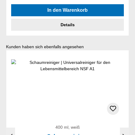
Durchschnittliche Bewertung von 5 von 5 Sternen
In den Warenkorb
Details
Produktgalerie überspringen
Kunden haben sich ebenfalls angesehen
400 ml, weiß