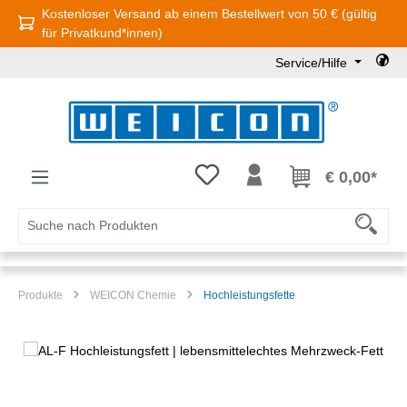
Kostenloser Versand ab einem Bestellwert von 50 € (gültig
Zum Hauptinhalt springen
für Privatkund*innen)
Service/Hilfe
Du hast 0 Produkte auf dem Mer
€ 0,00*
Produkte
WEICON Chemie
Hochleistungsfette
Bildergalerie überspringen