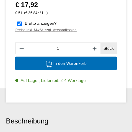
€ 17,92
Regulärer Preis:
0.5 L
(€ 35,84* / 1 L)
Brutto anzeigen?
Preise inkl. MwSt. zzgl. Versandkosten
Produ
Stück
In den Warenkorb
Auf Lager, Lieferzeit: 2-4 Werktage
Beschreibung