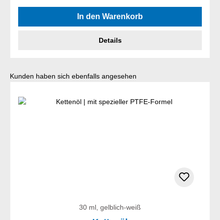
Durchschnittliche Bewertung von 4.5 von 5 Sternen
In den Warenkorb
Details
Produktgalerie überspringen
Kunden haben sich ebenfalls angesehen
30 ml, gelblich-weiß