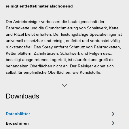
reinigt|entfettet|materialschonend
Der Antriebreiniger verbessert die Laufeigenschaft der
Fahrradkette und die Grundschmierung von Schaltwerk, Kette
und Ritzel bleibt erhalten. Der leistungsfähige Spezialreiniger ist
universell einsetzbar und reinigt, entfettet und verdunstet völlig
rückstandsfrei. Das Spray entfernt Schmutz von Fahrradketten,
Kettenblättern, Zahnkränzen, Schaltwerk und Felgen usw.,
beseitigt ausgetretenes Lagerfett, ist säurefrei und greift die
behandelten Oberflächen nicht an. Der Reiniger eignet sich
selbst für empfindliche Oberflächen, wie Kunststoffe,
Gummimaterialien oder Carbon. Durch die rückstandsfreie
Verdunstung kann der Antriebsreiniger auch für die Beseitigung
von Verschmutzungen an Bremsen und Bremsflächen
Downloads
verwendet werden. Der Reiniger eignet sich für alle Arten von
Fahrrädern: E-Bike, Mountainbike, Gravel-Bike, Rennrad,
Trekkingrad, Citybike, Hollandrad, Klapprad u. v. m.
Datenblätter
Broschüren