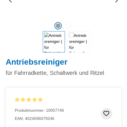
Antriebsreiniger
für Fahrradkette, Schaltwerk und Ritzel
Durchschnittliche Bewertung von 5 von 5 Sternen
Produktnummer:
10057746
Zum Me
EAN:
4024596079246