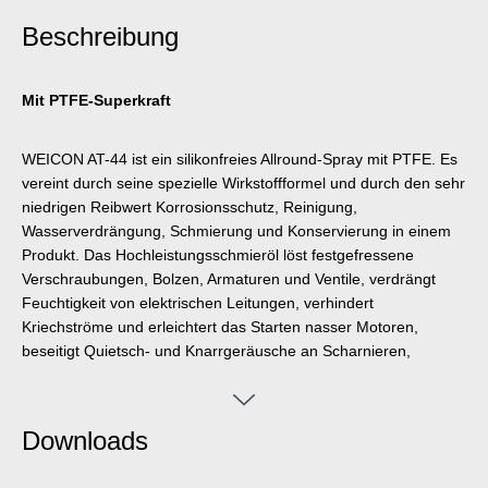
Beschreibung
Mit PTFE-Superkraft
WEICON AT-44 ist ein silikonfreies Allround-Spray mit PTFE. Es
vereint durch seine spezielle Wirkstoffformel und durch den sehr
niedrigen Reibwert Korrosionsschutz, Reinigung,
Wasserverdrängung, Schmierung und Konservierung in einem
Produkt. Das Hochleistungsschmieröl löst festgefressene
Verschraubungen, Bolzen, Armaturen und Ventile, verdrängt
Feuchtigkeit von elektrischen Leitungen, verhindert
Kriechströme und erleichtert das Starten nasser Motoren,
beseitigt Quietsch- und Knarrgeräusche an Scharnieren,
Führungen, Lagern und allen Arten von Gelenken und
Kupplungen, reinigt verschmutzte Oberflächen und hinterlässt
einen hauchdünnen Film, der nicht schmiert oder klebt und
Downloads
keinen Staub anzieht, schützt und pflegt alle Werkzeuge,
Maschinen, elektrische und mechanische Präzisionsgeräte und