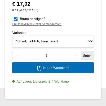
€ 17,02
Regulärer Preis:
0.4 L
(€ 42,55* / 1 L)
Brutto anzeigen?
Preise inkl. MwSt. zzgl. Versandkosten
Varianten
Produ
Stück
In den Warenkorb
Auf Lager, Lieferzeit: 2-4 Werktage