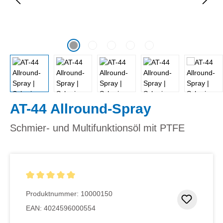
AT-44 Allround-Spray
Schmier- und Multifunktionsöl mit PTFE
Durchschnittliche Bewertung von 5 von 5 Sternen
Produktnummer:
10000150
Zum Me
EAN:
4024596000554