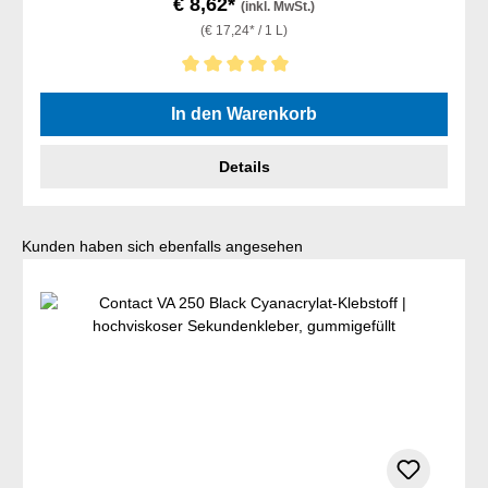
€ 8,62*
(inkl. MwSt.)
(€ 17,24* / 1 L)
Durchschnittliche Bewertung von 5 von 5 Sternen
In den Warenkorb
Details
Produktgalerie überspringen
Kunden haben sich ebenfalls angesehen