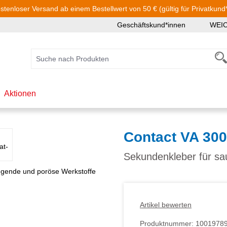
stenloser Versand ab einem Bestellwert von 50 € (gültig für Privatkund
Geschäftskund*innen
WEI
Aktionen
Contact VA 300
Sekundenkleber für sa
Artikel bewerten
Produktnummer:
1001978