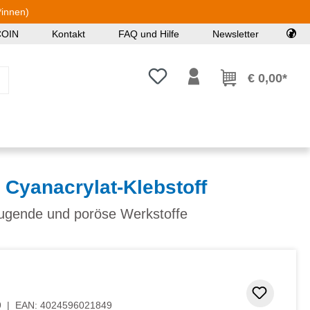
*innen)
COIN
Kontakt
FAQ und Hilfe
Newsletter
Du hast 0 Produkte auf dem Mer
€ 0,00*
 Cyanacrylat-Klebstoff
ugende und poröse Werkstoffe
Zum Me
9
|
EAN:
4024596021849