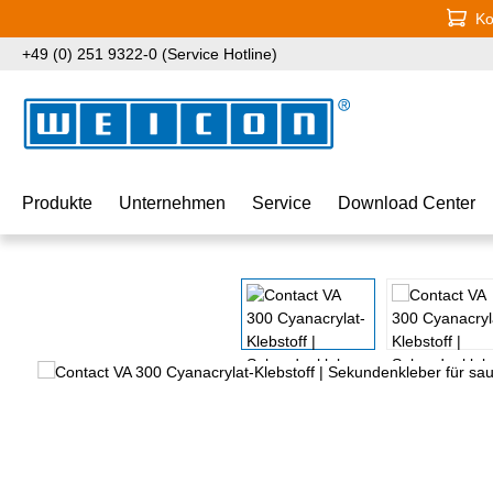
Ko
 Hauptinhalt springen
Zur Suche springen
Zur Hauptnavigation springen
+49 (0) 251 9322-0 (Service Hotline)
Produkte
Unternehmen
Service
Download Center
Bildergalerie überspringen