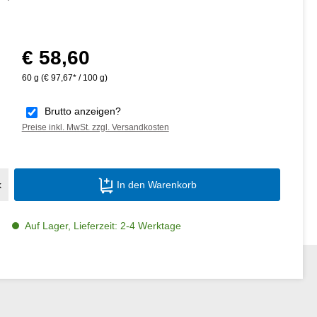
€ 58,60
Regulärer Preis:
60 g
(€ 97,67* / 100 g)
Brutto anzeigen?
Preise inkl. MwSt. zzgl. Versandkosten
Produkt Anzahl: Gib den gewünschten Wer
k
In den Warenkorb
Auf Lager, Lieferzeit: 2-4 Werktage