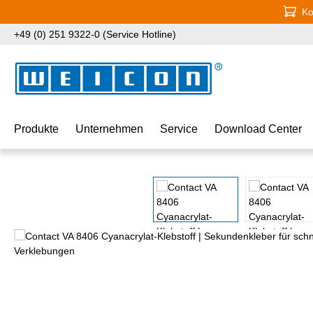
Ko
 Hauptinhalt springen
Zur Suche springen
Zur Hauptnavigation springen
+49 (0) 251 9322-0 (Service Hotline)
Produkte
Unternehmen
Service
Download Center
Bildergalerie überspringen