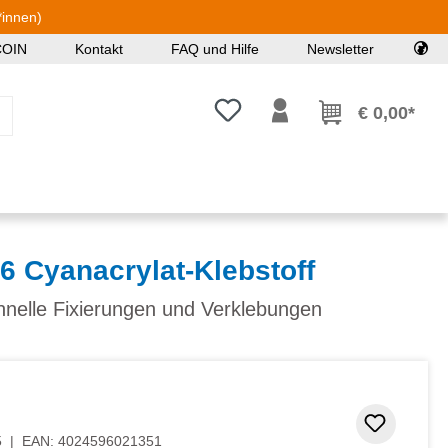
*innen)
COIN
Kontakt
FAQ und Hilfe
Newsletter
Du hast 0 Produkte auf dem Mer
€ 0,00*
6 Cyanacrylat-Klebstoff
hnelle Fixierungen und Verklebungen
Zum Me
5
|
EAN:
4024596021351