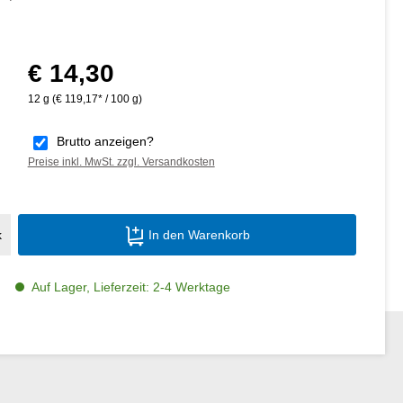
€ 14,30
Regulärer Preis:
12 g
(€ 119,17* / 100 g)
Brutto anzeigen?
Preise inkl. MwSt. zzgl. Versandkosten
Produkt Anzahl: Gib den gewünschten Wer
k
In den Warenkorb
Auf Lager, Lieferzeit: 2-4 Werktage