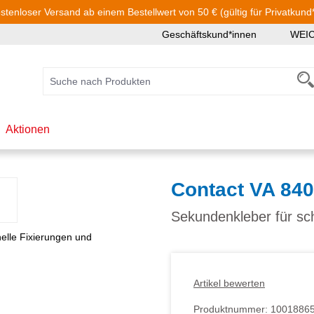
stenloser Versand ab einem Bestellwert von 50 € (gültig für Privatkund
Geschäftskund*innen
WEI
Aktionen
Contact VA 840
Sekundenkleber für sc
Artikel bewerten
Produktnummer:
1001886