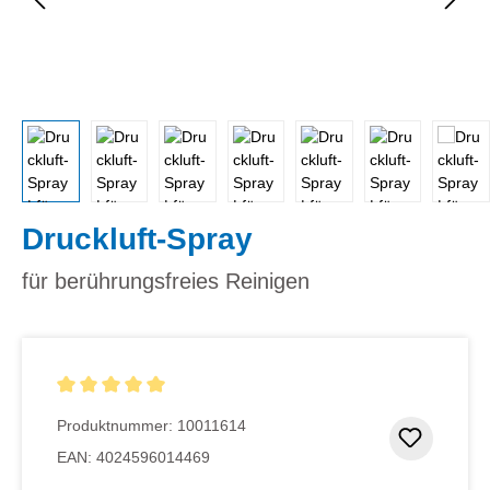
Druckluft-Spray
für berührungsfreies Reinigen
Durchschnittliche Bewertung von 5 von 5 Sternen
Produktnummer:
10011614
Zum Me
EAN:
4024596014469