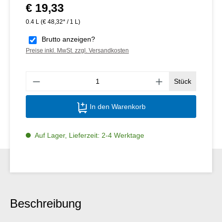
€ 19,33
Regulärer Preis:
0.4 L
(€ 48,32* / 1 L)
Brutto anzeigen?
Preise inkl. MwSt. zzgl. Versandkosten
Produ
Stück
In den Warenkorb
Auf Lager, Lieferzeit: 2-4 Werktage
Beschreibung