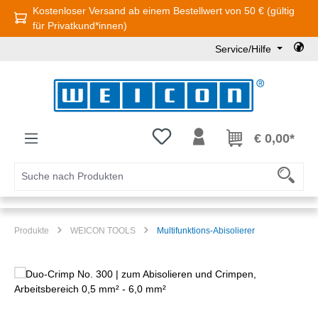
Kostenloser Versand ab einem Bestellwert von 50 € (gültig
Zum Hauptinhalt springen
für Privatkund*innen)
Service/Hilfe
Du hast 0 Produkte auf dem Mer
€ 0,00*
Produkte
WEICON TOOLS
Multifunktions-Abisolierer
Bildergalerie überspringen