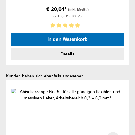
€ 20,04*
(inkl. MwSt.)
(€ 10,83* / 100 g)
Durchschnittliche Bewertung von 5 von 5 Sternen
In den Warenkorb
Details
Produktgalerie überspringen
Kunden haben sich ebenfalls angesehen