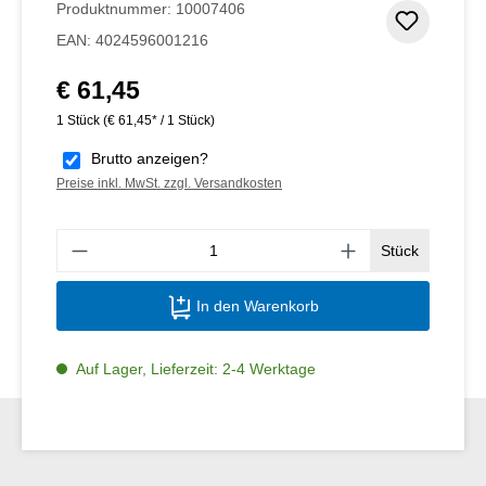
Produktnummer:
10007406
Zum Me
EAN:
4024596001216
€ 61,45
Regulärer Preis:
1 Stück
(€ 61,45* / 1 Stück)
Brutto anzeigen?
Preise inkl. MwSt. zzgl. Versandkosten
Produ
Stück
In den Warenkorb
Auf Lager, Lieferzeit: 2-4 Werktage