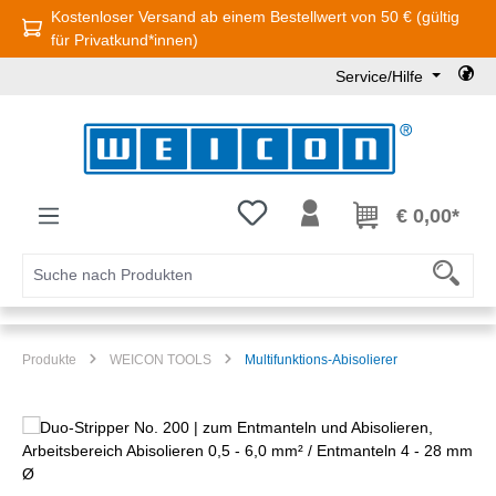
Kostenloser Versand ab einem Bestellwert von 50 € (gültig
Zum Hauptinhalt springen
für Privatkund*innen)
Service/Hilfe
Du hast 0 Produkte auf dem Mer
€ 0,00*
Produkte
WEICON TOOLS
Multifunktions-Abisolierer
Bildergalerie überspringen