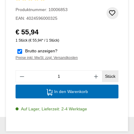
Durchschnittliche Bewertung von 5 von 5 Sternen
Produktnummer:
10006853
Zum Me
EAN:
4024596000325
€ 55,94
Regulärer Preis:
1 Stück
(€ 55,94* / 1 Stück)
Brutto anzeigen?
Preise inkl. MwSt. zzgl. Versandkosten
Produ
Stück
In den Warenkorb
Auf Lager, Lieferzeit: 2-4 Werktage