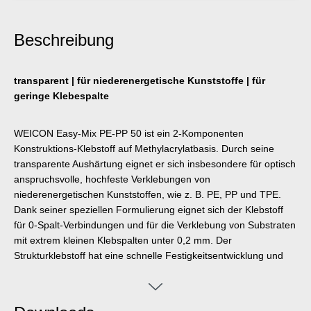
Beschreibung
transparent | für niederenergetische Kunststoffe | für
geringe Klebespalte
WEICON Easy-Mix PE-PP 50 ist ein 2-Komponenten
Konstruktions-Klebstoff auf Methylacrylatbasis. Durch seine
transparente Aushärtung eignet er sich insbesondere für optisch
anspruchsvolle, hochfeste Verklebungen von
niederenergetischen Kunststoffen, wie z. B. PE, PP und TPE.
Dank seiner speziellen Formulierung eignet sich der Klebstoff
für 0-Spalt-Verbindungen und für die Verklebung von Substraten
mit extrem kleinen Klebspalten unter 0,2 mm. Der
Strukturklebstoff hat eine schnelle Festigkeitsentwicklung und
eine hohe Endfestigkeit. Er ist schlagzäh, alterungsbeständig,
chemikalienbeständig und leicht thixotrop. PE-PP 50 verfügt
über eine kurze Topfzeit von sechs Minuten und eine