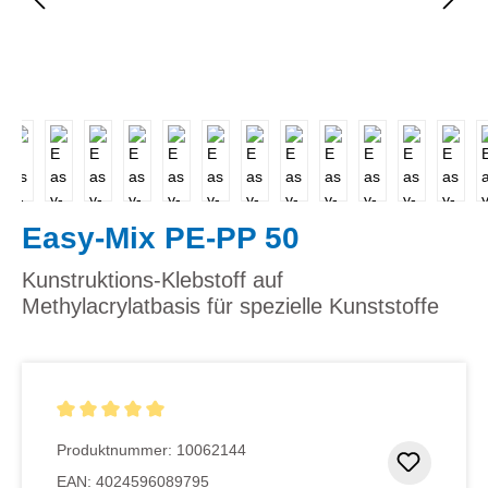
Easy-Mix PE-PP 50
Kunstruktions-Klebstoff auf
Methylacrylatbasis für spezielle Kunststoffe
Durchschnittliche Bewertung von 5 von 5 Sternen
Produktnummer:
10062144
Zum Me
EAN:
4024596089795