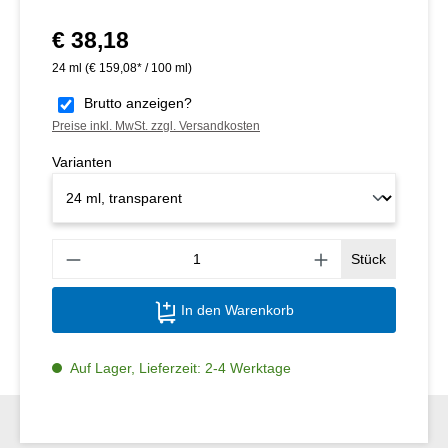
€ 38,18
Regulärer Preis:
24 ml
(€ 159,08* / 100 ml)
Brutto anzeigen?
Preise inkl. MwSt. zzgl. Versandkosten
Varianten
Produ
Stück
In den Warenkorb
Auf Lager, Lieferzeit: 2-4 Werktage