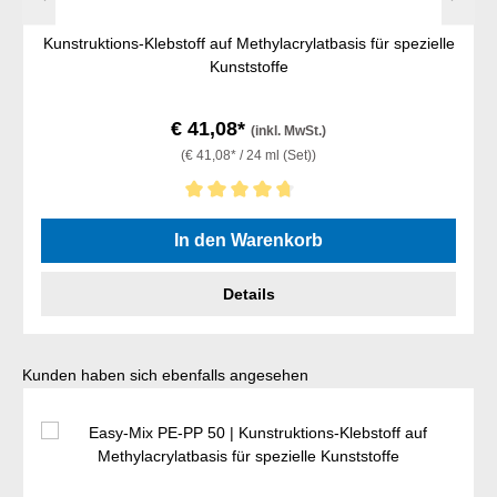
Kunstruktions-Klebstoff auf Methylacrylatbasis für spezielle
Kunststoffe
€ 41,08*
(inkl. MwSt.)
(€ 41,08* / 24 ml (Set))
Durchschnittliche Bewertung von 4.67 von 5 Sternen
In den Warenkorb
Details
Produktgalerie überspringen
Kunden haben sich ebenfalls angesehen