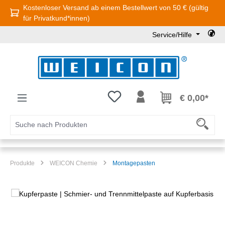
Kostenloser Versand ab einem Bestellwert von 50 € (gültig
Zum Hauptinhalt springen
für Privatkund*innen)
Service/Hilfe
Du hast 0 Produkte auf dem Mer
€ 0,00*
Produkte
WEICON Chemie
Montagepasten
Bildergalerie überspringen