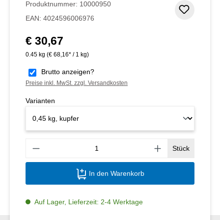
Produktnummer:
10000950
Zum Me
EAN:
4024596006976
€ 30,67
Regulärer Preis:
0.45 kg
(€ 68,16* / 1 kg)
Brutto anzeigen?
Preise inkl. MwSt. zzgl. Versandkosten
Varianten
Produ
Stück
In den Warenkorb
Auf Lager, Lieferzeit: 2-4 Werktage