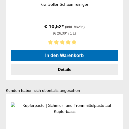
kraftvoller Schaumreiniger
€ 10,52*
(inkl. MwSt.)
(€ 26,30* / 1 L)
Durchschnittliche Bewertung von 5 von 5 Sternen
In den Warenkorb
Details
Produktgalerie überspringen
Kunden haben sich ebenfalls angesehen