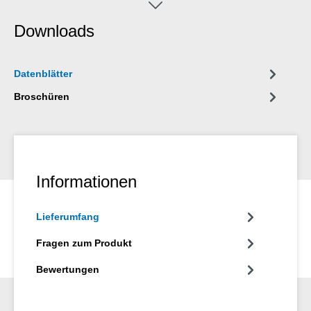
PKW- und LKW-Batteriepolen sowie anderen elektrischen
Verbindungen, an Radschrauben bzw. Radmuttern und an
Downloads
Verschleißbuchsen an Elektro-, Druckluft- und
Hydraulikhämmern verwendet werden.
Datenblätter
Broschüren
Informationen
Lieferumfang
Fragen zum Produkt
Bewertungen