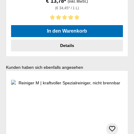
€ 13,78*
(inkl. MwSt.)
(€ 34,45* / 1 L)
Durchschnittliche Bewertung von 5 von 5 Sternen
In den Warenkorb
Details
Produktgalerie überspringen
Kunden haben sich ebenfalls angesehen