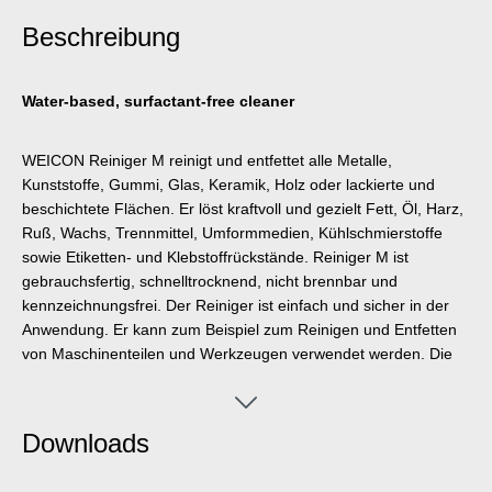
Beschreibung
Water-based, surfactant-free cleaner
WEICON Reiniger M reinigt und entfettet alle Metalle,
Kunststoffe, Gummi, Glas, Keramik, Holz oder lackierte und
beschichtete Flächen. Er löst kraftvoll und gezielt Fett, Öl, Harz,
Ruß, Wachs, Trennmittel, Umformmedien, Kühlschmierstoffe
sowie Etiketten- und Klebstoffrückstände. Reiniger M ist
gebrauchsfertig, schnelltrocknend, nicht brennbar und
kennzeichnungsfrei. Der Reiniger ist einfach und sicher in der
Anwendung. Er kann zum Beispiel zum Reinigen und Entfetten
von Maschinenteilen und Werkzeugen verwendet werden. Die
besondere Wirkstoffformel aus Spezialtensiden und Alkoholen
enthält keine silikonhaltigen Entschäumer, ist nicht rückfettend
und bietet daher einen sicheren Beitrag für die prozesssichere
Downloads
Reinigung von Bauteilen in der Fertigung.