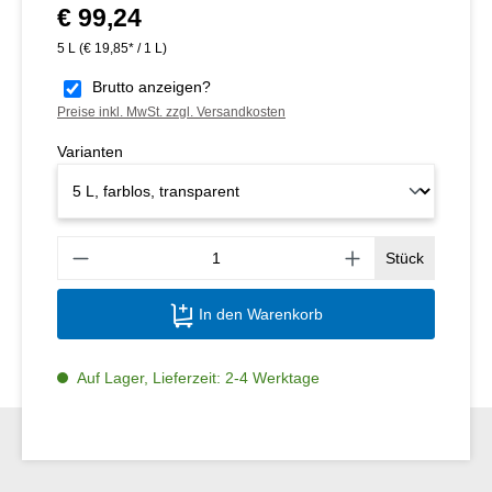
€ 99,24
Regulärer Preis:
5 L
(€ 19,85* / 1 L)
Brutto anzeigen?
Preise inkl. MwSt. zzgl. Versandkosten
Varianten
Produ
Stück
In den Warenkorb
Auf Lager, Lieferzeit: 2-4 Werktage