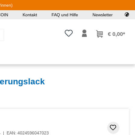
*innen)
COIN
Kontakt
FAQ und Hilfe
Newsletter
Du hast 0 Produkte auf dem Mer
€ 0,00*
erungslack
Zum Me
4
|
EAN:
4024596047023