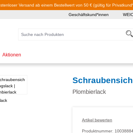
stenloser Versand ab einem Bestellwert von 50 € (gültig für Privatkund
Geschäftskund*innen
WEI
Aktionen
Schraubensich
Plombierlack
Artikel bewerten
Produktnummer:
1003888