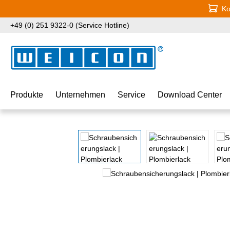
Ko
 Hauptinhalt springen
Zur Suche springen
Zur Hauptnavigation springen
+49 (0) 251 9322-0 (Service Hotline)
Produkte
Unternehmen
Service
Download Center
Bildergalerie überspringen