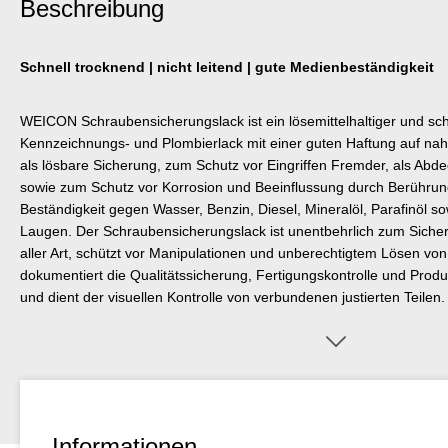
Beschreibung
Schnell trocknend | nicht leitend | gute Medienbeständigkeit
WEICON Schraubensicherungslack ist ein lösemittelhaltiger und sch
Kennzeichnungs- und Plombierlack mit einer guten Haftung auf nahez
als lösbare Sicherung, zum Schutz vor Eingriffen Fremder, als Abdec
sowie zum Schutz vor Korrosion und Beeinflussung durch Berührung
Beständigkeit gegen Wasser, Benzin, Diesel, Mineralöl, Parafinöl 
Laugen. Der Schraubensicherungslack ist unentbehrlich zum Sich
aller Art, schützt vor Manipulationen und unberechtigtem Lösen v
dokumentiert die Qualitätssicherung, Fertigungskontrolle und Produ
und dient der visuellen Kontrolle von verbundenen justierten Teilen
rot lieferbar.
Informationen