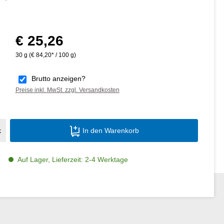
€ 25,26
Regulärer Preis:
30 g
(€ 84,20* / 100 g)
Brutto anzeigen?
Preise inkl. MwSt. zzgl. Versandkosten
Produkt Anzahl: Gib den gewünschten Wer
k
In den Warenkorb
Auf Lager, Lieferzeit: 2-4 Werktage