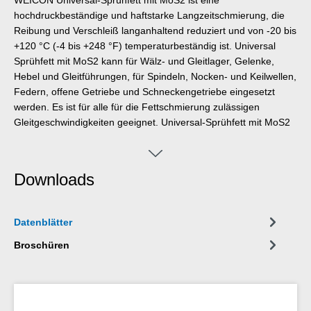
WEICON Universal-Sprühfett mit MoS2 ist eine
hochdruckbeständige und haftstarke Langzeitschmierung, die
Reibung und Verschleiß langanhaltend reduziert und von -20 bis
+120 °C (-4 bis +248 °F) temperaturbeständig ist. Universal
Sprühfett mit MoS2 kann für Wälz- und Gleitlager, Gelenke,
Hebel und Gleitführungen, für Spindeln, Nocken- und Keilwellen,
Federn, offene Getriebe und Schneckengetriebe eingesetzt
werden. Es ist für alle für die Fettschmierung zulässigen
Gleitgeschwindigkeiten geeignet. Universal-Sprühfett mit MoS2
kann im Industrie- und Baubereich, in Walzwerken, in
Werkzeug-, Land- und Baumaschinen und in Schienen- und
Straßenfahrzeugen zum Einsatz kommen.
Downloads
Datenblätter
Broschüren