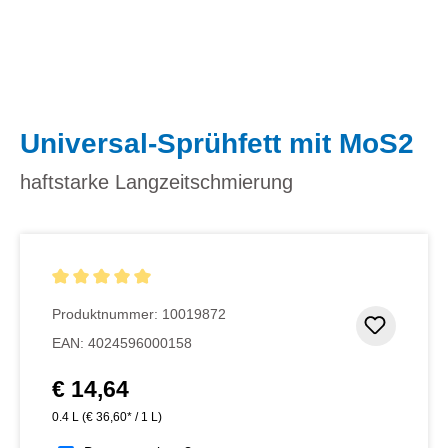
Universal-Sprühfett mit MoS2
haftstarke Langzeitschmierung
Durchschnittliche Bewertung von 5 von 5 Sternen
Produktnummer:
10019872
Zum Me
EAN:
4024596000158
€ 14,64
Regulärer Preis:
0.4 L
(€ 36,60* / 1 L)