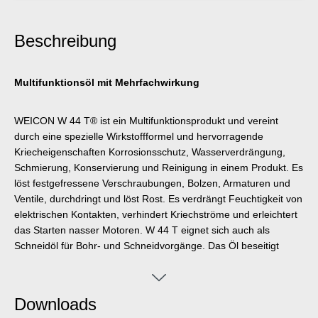
Beschreibung
Multifunktionsöl mit Mehrfachwirkung
WEICON W 44 T® ist ein Multifunktionsprodukt und vereint
durch eine spezielle Wirkstoffformel und hervorragende
Kriecheigenschaften Korrosionsschutz, Wasserverdrängung,
Schmierung, Konservierung und Reinigung in einem Produkt. Es
löst festgefressene Verschraubungen, Bolzen, Armaturen und
Ventile, durchdringt und löst Rost. Es verdrängt Feuchtigkeit von
elektrischen Kontakten, verhindert Kriechströme und erleichtert
das Starten nasser Motoren. W 44 T eignet sich auch als
Schneidöl für Bohr- und Schneidvorgänge. Das Öl beseitigt
Quietsch- und Knarrgeräusche an Scharnieren, Führungen,
Lagern und allen Arten von Gelenken und Kupplungen. W 44 T
reinigt verschmutzte Metalloberflächen und hinterlässt einen
Downloads
lang haftenden, hauchdünnen Film, der nicht schmiert oder