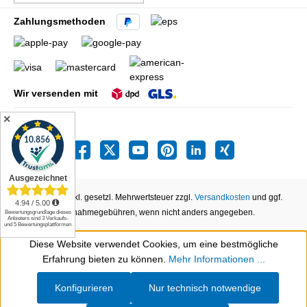
Zahlungsmethoden
Wir versenden mit
✕
Alle Preise inkl. gesetzl. Mehrwertsteuer zzgl.
Versandkosten
und ggf.
Nachnahmegebühren, wenn nicht anders angegeben.
Diese Website verwendet Cookies, um eine bestmögliche
Werkzeugleiste anzeigen
Erfahrung bieten zu können.
Mehr Informationen ...
Konfigurieren
Nur technisch notwendige