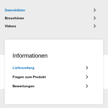
klebt und keinen Staub anzieht. Es schützt und pflegt alle
Werkzeuge, Maschinen sowie elektrische und mechanische
Datenblätter
Präzisionsgeräte und hält sie funktionsfähig.
Broschüren
Videos
Informationen
Lieferumfang
Fragen zum Produkt
Bewertungen