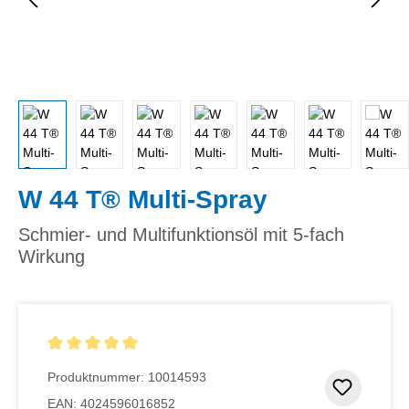
W 44 T® Multi-Spray
Schmier- und Multifunktionsöl mit 5-fach
Wirkung
Durchschnittliche Bewertung von 5 von 5 Sternen
Produktnummer:
10014593
Zum Me
EAN:
4024596016852