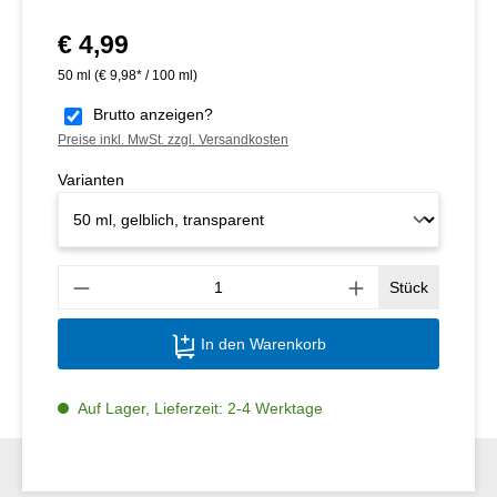
€ 4,99
Regulärer Preis:
50 ml
(€ 9,98* / 100 ml)
Brutto anzeigen?
Preise inkl. MwSt. zzgl. Versandkosten
Varianten
Produ
Stück
In den Warenkorb
Auf Lager, Lieferzeit: 2-4 Werktage