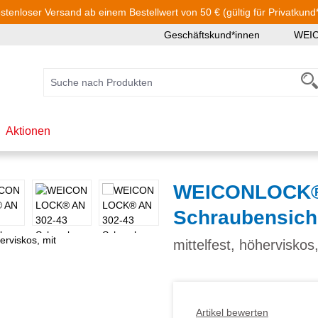
stenloser Versand ab einem Bestellwert von 50 € (gültig für Privatkund
Geschäftskund*innen
WEI
Aktionen
WEICONLOCK®
Schraubensich
mittelfest, höhervisko
Artikel bewerten