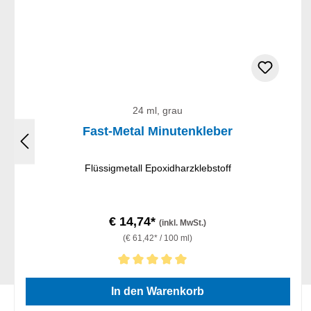
24 ml, grau
Fast-Metal Minutenkleber
Flüssigmetall Epoxidharzklebstoff
€ 14,74*
(inkl. MwSt.)
(€ 61,42* / 100 ml)
Durchschnittliche Bewertung von 5 von 5 Sternen
In den Warenkorb