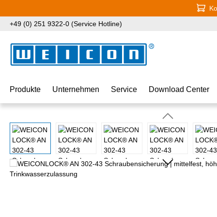
Ko
 Hauptinhalt springen
Zur Suche springen
Zur Hauptnavigation springen
+49 (0) 251 9322-0 (Service Hotline)
Produkte
Unternehmen
Service
Download Center
Bildergalerie überspringen