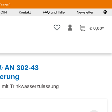
*innen)
COIN
Kontakt
FAQ und Hilfe
Newsletter
Du hast 0 Produkte auf dem Mer
€ 0,00*
 AN 302-43
erung
s, mit Trinkwasserzulassung