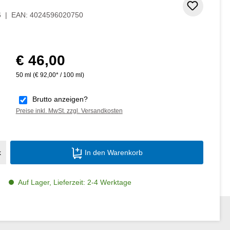
Zum Me
6
|
EAN:
4024596020750
€ 46,00
Regulärer Preis:
50 ml
(€ 92,00* / 100 ml)
Brutto anzeigen?
Preise inkl. MwSt. zzgl. Versandkosten
Produkt Anzahl: Gib den gewünschten Wer
k
In den Warenkorb
Auf Lager, Lieferzeit: 2-4 Werktage