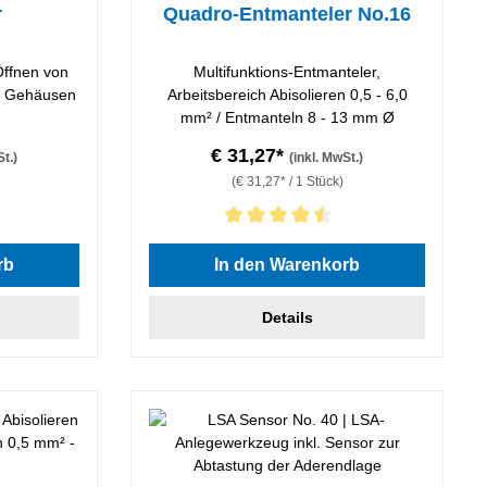
r
Quadro-Entmanteler No.16
ffnen von
Multifunktions-Entmanteler,
r Gehäusen
Arbeitsbereich Abisolieren 0,5 - 6,0
mm² / Entmanteln 8 - 13 mm Ø
€ 31,27*
St.)
(inkl. MwSt.)
(€ 31,27* / 1 Stück)
 von 5 von 5 Sternen
Durchschnittliche Bewertung von 4.5 von 5 Stern
rb
In den Warenkorb
Details