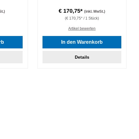
€ 170,75*
St.)
(inkl. MwSt.)
(€ 170,75* / 1 Stück)
Artikel bewerten
rb
In den Warenkorb
Details