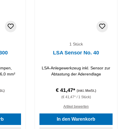
1 Stück
300
LSA Sensor No. 40
rimpen,
LSA-Anlegewerkzeug inkl. Sensor zur
 6,0 mm²
Abtastung der Aderendlage
€ 41,47*
St.)
(inkl. MwSt.)
(€ 41,47* / 1 Stück)
Artikel bewerten
rb
In den Warenkorb