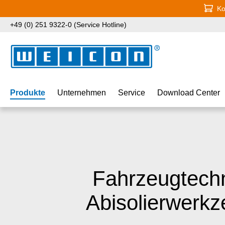
Ko
 Hauptinhalt springen
Zur Suche springen
Zur Hauptnavigation springen
+49 (0) 251 9322-0 (Service Hotline)
Produkte
Unternehmen
Service
Download Center
Fahrzeugtechn
Abisolierwerk