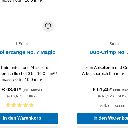
1 Stück
1 Stück
olierzange No. 7 Magic
Duo-Crimp No. 
Entmanteln und Abisolieren,
zum Abisolieren und C
bereich flexibel 0,5 - 16,0 mm² /
Arbeitsbereich 0,5 mm² -
massiv 0,5 - 10,0 mm²
€ 63,61*
€ 61,45*
(inkl. MwSt.)
(inkl. Mw
(€ 63,61* / 1 Stück)
(€ 61,45* / 1 Stück)
Artikel bewerten
hnittliche Bewertung von 5 von 5 Sternen
In den Warenkorb
In den Warenko