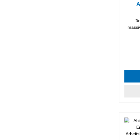
A
fü
massiv
Durchsc