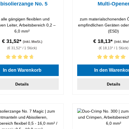
bisolierzange No. 5
Multi-Opene
r alle gängigen flexiblen und
zum materialschonenden Ö
en Leiter, Arbeitsbereich 0,2 –
empfindlichen Geräten ode
6,0 mm²
(ESD)
€ 31,52*
€ 18,13*
(inkl. MwSt.)
(inkl. Mw
(€ 31,52* / 1 Stück)
(€ 18,13* / 1 Stück)
hnittliche Bewertung von 4.86 von 5 Sternen
Durchschnittliche Bewertung
In den Warenkorb
In den Warenko
Details
Details