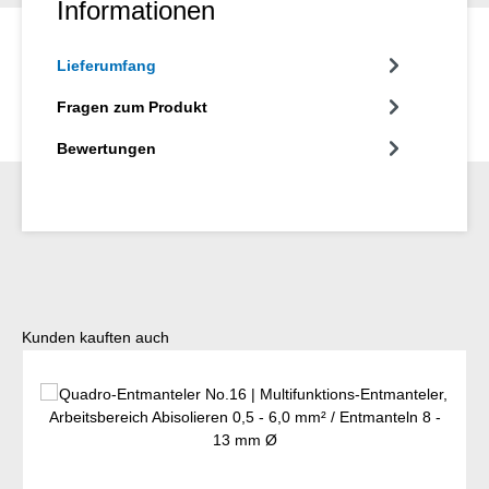
Informationen
Gehäuseseite des Werkzeugs wurde eine zusätzliche
Abisolierfunktion untergebracht. Damit können alle gängigen
Lieferumfang
flexiblen und massiven Leiter mit einem Querschnitt zwischen
0,5 und 6 Quadratmillimetern abisoliert werden.
Fragen zum Produkt
Bewertungen
Produktgalerie überspringen
Kunden kauften auch