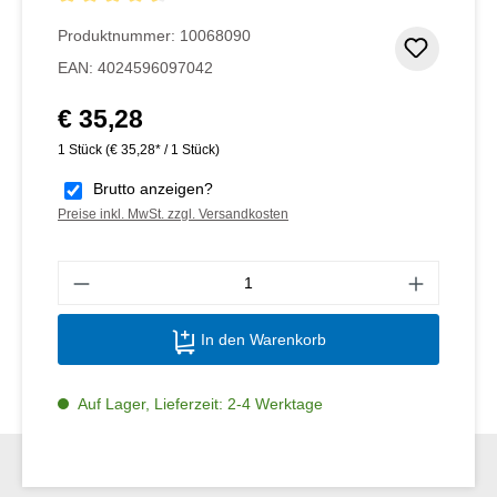
Durchschnittliche Bewertung von 4.5 von 5 Sternen
Produktnummer:
10068090
Zum Me
EAN:
4024596097042
€ 35,28
Regulärer Preis:
1 Stück
(€ 35,28* / 1 Stück)
Brutto anzeigen?
Preise inkl. MwSt. zzgl. Versandkosten
Produ
In den Warenkorb
Auf Lager, Lieferzeit: 2-4 Werktage