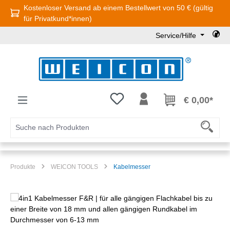
Kostenloser Versand ab einem Bestellwert von 50 € (gültig
Zum Hauptinhalt springen
für Privatkund*innen)
Service/Hilfe
Du hast 0 Produkte auf dem Mer
€ 0,00*
Produkte
WEICON TOOLS
Kabelmesser
Bildergalerie überspringen