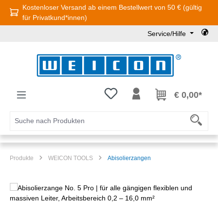
Kostenloser Versand ab einem Bestellwert von 50 € (gültig
Zum Hauptinhalt springen
für Privatkund*innen)
Service/Hilfe
Du hast 0 Produkte auf dem Mer
€ 0,00*
Produkte
WEICON TOOLS
Abisolierzangen
Bildergalerie überspringen