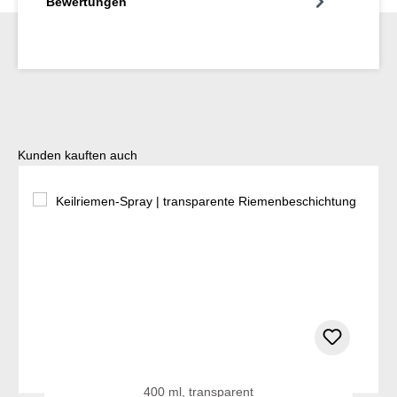
Bewertungen
Produktgalerie überspringen
Kunden kauften auch
400 ml, transparent