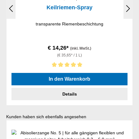
Keilriemen-Spray
transparente Riemenbeschichtung
€ 14,26*
(inkl. MwSt.)
(€ 35,65* / 1 L)
Durchschnittliche Bewertung von 5 von 5 Sternen
In den Warenkorb
Details
Produktgalerie überspringen
Kunden haben sich ebenfalls angesehen