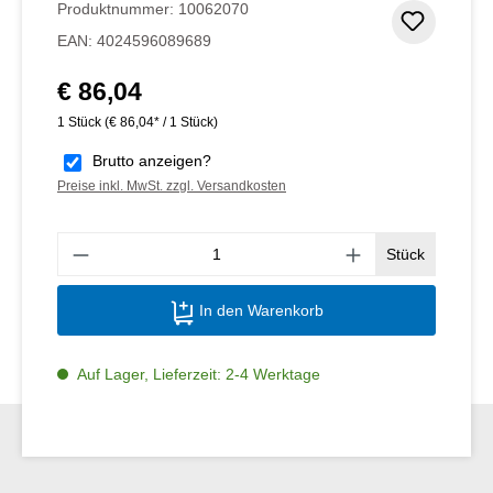
Produktnummer:
10062070
Zum Me
EAN:
4024596089689
€ 86,04
Regulärer Preis:
1 Stück
(€ 86,04* / 1 Stück)
Brutto anzeigen?
Preise inkl. MwSt. zzgl. Versandkosten
Produ
Stück
In den Warenkorb
Auf Lager, Lieferzeit: 2-4 Werktage