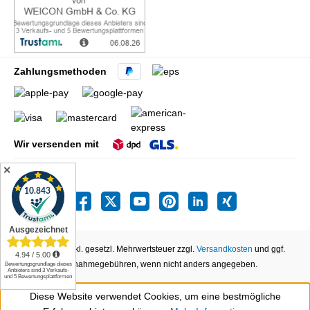
Zahlungsmethoden
Wir versenden mit
✕
Alle Preise inkl. gesetzl. Mehrwertsteuer zzgl.
Versandkosten
und ggf.
Nachnahmegebühren, wenn nicht anders angegeben.
Diese Website verwendet Cookies, um eine bestmögliche
Werkzeugleiste anzeigen