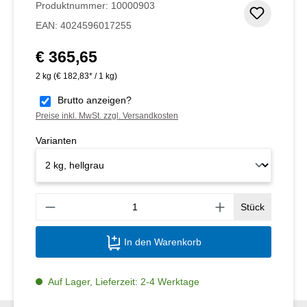
Produktnummer:
10000903
Zum Me
EAN:
4024596017255
€ 365,65
Regulärer Preis:
2 kg
(€ 182,83* / 1 kg)
Brutto anzeigen?
Preise inkl. MwSt. zzgl. Versandkosten
Varianten
Produ
Stück
In den Warenkorb
Auf Lager, Lieferzeit: 2-4 Werktage