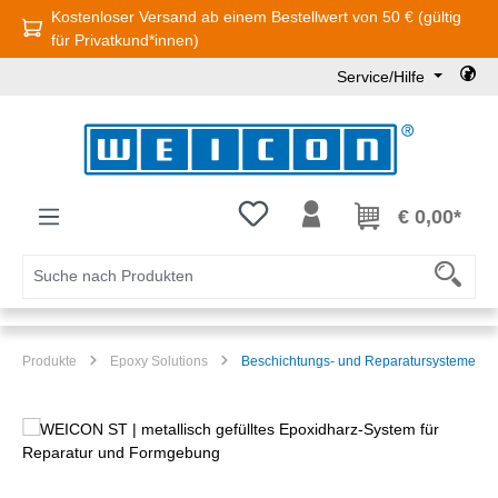
Kostenloser Versand ab einem Bestellwert von 50 € (gültig
Zum Hauptinhalt springen
für Privatkund*innen)
Service/Hilfe
Du hast 0 Produkte auf dem Mer
€ 0,00*
Produkte
Epoxy Solutions
Beschichtungs- und Reparatursysteme
Bildergalerie überspringen