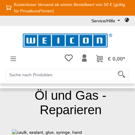
Kostenloser Versand ab einem Bestellwert von 50 € (gültig
Zum Hauptinhalt springen
für Privatkund*innen)
Service/Hilfe
Du hast 0 Produkte auf dem Mer
€ 0,00*
Öl und Gas -
Reparieren