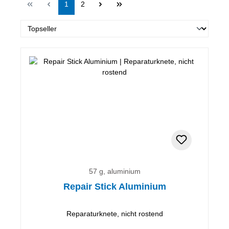
Seite
Seite
1
2
57 g, aluminium
Repair Stick Aluminium
Reparaturknete, nicht rostend