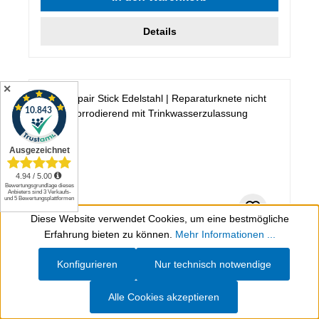
Details
✕
Diese Website verwendet Cookies, um eine bestmögliche
Werkzeugleiste anzeigen
Erfahrung bieten zu können.
Mehr Informationen ...
57 g, dunkelgrau
Konfigurieren
Nur technisch notwendige
Repair Stick Edelstahl
Alle Cookies akzeptieren
Reparaturknete nicht korrodierend mit