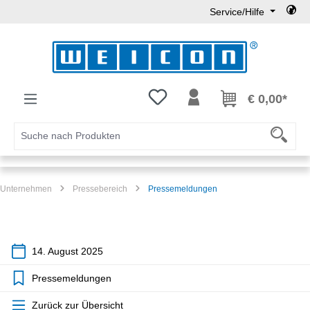
Service/Hilfe
Zum Hauptinhalt springen
Du hast 0 Produkte auf dem Mer
€ 0,00*
Unternehmen
Pressebereich
Pressemeldungen
14. August 2025
Pressemeldungen
Zurück zur Übersicht