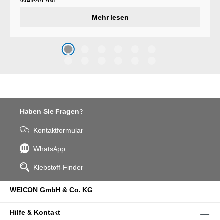
Weicon hat
ein
Verschleißschutzsystem
Mehr lesen
entwickelt, das Oberflächen
vor Erosion und Abrieb
schützt, der durch den Aufprall
grober Partikel verursacht wird
– Weicon WPG-19.
Haben Sie Fragen?
Kontaktformular
WhatsApp
Klebstoff-Finder
WEICON GmbH & Co. KG
Hilfe & Kontakt