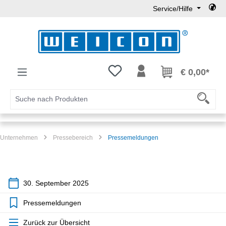
Service/Hilfe
Zum Hauptinhalt springen
Du hast 0 Produkte auf dem Mer
€ 0,00*
Unternehmen
Pressebereich
Pressemeldungen
30. September 2025
Pressemeldungen
Zurück zur Übersicht