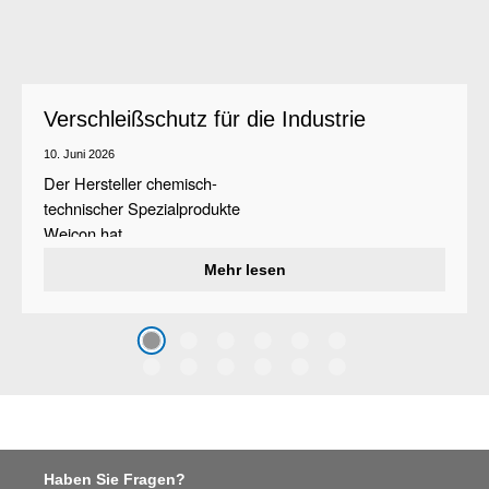
Verschleißschutz für die Industrie
10. Juni 2026
Der Hersteller chemisch-
technischer Spezialprodukte
Weicon hat
ein
Verschleißschutzsystem
Mehr lesen
entwickelt, das Oberflächen
vor Erosion und Abrieb
schützt, der durch den Aufprall
grober Partikel verursacht wird
– Weicon WPG-19.
Haben Sie Fragen?