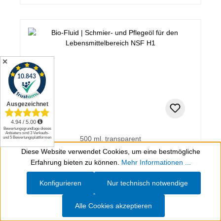
✕
500 ml, transparent
Diese Website verwendet Cookies, um eine bestmögliche
Bio-Fluid
Werkzeugleiste anzeigen
Erfahrung bieten zu können.
Mehr Informationen ...
Schmier- und Pflegeöl für den Lebensmittelbereich
Konfigurieren
Nur technisch notwendige
NSF H1
Alle Cookies akzeptieren
€ 21,44*
(inkl. MwSt.)