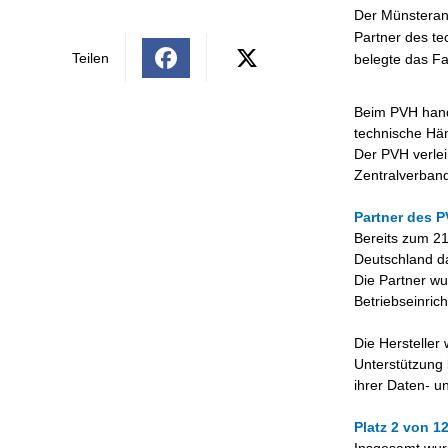
Der Münsterane
Partner des te
Teilen
belegte das Fa
Beim PVH hand
technische Hä
Der PVH verlei
Zentralverban
Partner des 
Bereits zum 21
Deutschland da
Die Partner w
Betriebseinric
Die Hersteller
Unterstützung 
ihrer Daten- un
Platz 2 von 1
Insgesamt wur