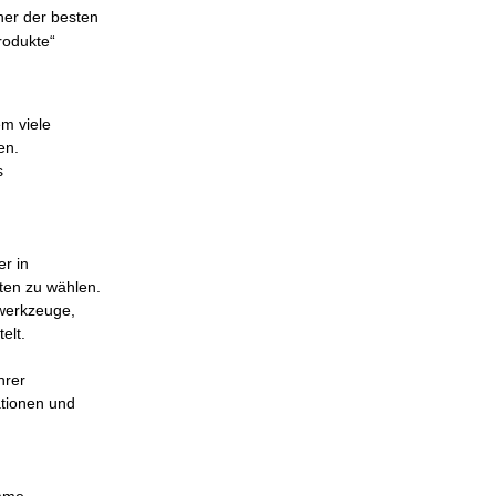
ner der besten
rodukte“
m viele
en.
s
r in
ten zu wählen.
werkzeuge,
elt.
hrer
ationen und
imme