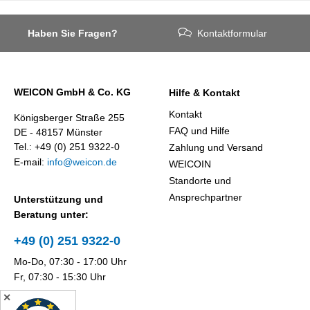
und Abrieb
schützt, der
Haben Sie Fragen?
Kontaktformular
durch den
Aufprall grober
Partikel
verursacht wird
WEICON GmbH & Co. KG
Hilfe & Kontakt
– Weicon
Kontakt
Königsberger Straße 255
WPG-19.
FAQ und Hilfe
DE - 48157 Münster
Tel.: +49 (0) 251 9322-0
Zahlung und Versand
E-mail:
info@weicon.de
WEICOIN
Standorte und
Ansprechpartner
Unterstützung und
Beratung unter:
+49 (0) 251 9322-0
Mo-Do, 07:30 - 17:00 Uhr
Fr, 07:30 - 15:30 Uhr
✕