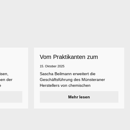
Vom Praktikanten zum
erungen
Geschäftsführer
15. Oktober 2025
isen,
Sascha Beilmann erweitert die
nen der
Geschäftsführung des Münsteraner
e
Herstellers von chemischen
ls
Spezialprodukten Weicon.
edene
Mehr lesen
nd so den
ingungen