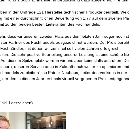
ben in der Umfrage 121 Hersteller technischer Produkte beurteilt. Weico
 mit einer durchschnittlichen Bewertung von 1,77 auf dem zweiten Pla
it zu den beiden besten Lieferanten des Fachhandels.
sehr, dass wir unseren zweiten Platz aus dem letzten Jahr sogar noch s
bester Partner des Fachhandels ausgezeichnet wurden. Der Preis beruht
Fachhändler, mit denen wir zum Teil seit vielen Jahren erfolgreich
en. Die sehr positive Beurteilung unserer Leistung ist eine schöne Be
 Auf diesem Spitzenplatz werden wir uns aber keinesfalls ausruhen. Der 1
nsporn, unseren Service auch in Zukunft noch weiter zu optimieren und
chhandels zu bleiben“, so Patrick Neuhaus, Leiter des Vertriebs in der
 der den in diesem Jahr erstmals virtuell vergebenen Preis entgegen
inkl. Leerzeichen)