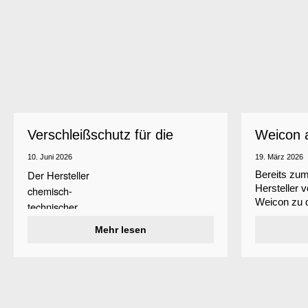
Verschleißschutz für die
Weicon a
Industrie
ausgeze
10. Juni 2026
19. März 2026
Der Hersteller
Bereits zum
Hersteller 
chemisch-
Weicon zu 
technischer
deutschen M
Spezialprodukte
Mehr lesen
Auszeichnun
Weicon hat
Wirtschaft
ein
Verschleißschutzsystem
verliehen wi
entwickelt, das
Oberflächen
vor Erosion