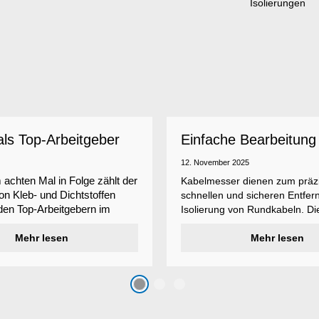
ls Top-Arbeitgeber
Einfache Bearbeitung
ichnet
anspruchsvoller Isoli
12. November 2025
 achten Mal in Folge zählt der
Kabelmesser dienen zum präz
von Kleb- und Dichtstoffen
schnellen und sicheren Entfer
den Top-Arbeitgebern im
Isolierung von Rundkabeln. Di
ittelstand – eine
Produktfamilie der Weicon Too
g, die jährlich vom
Mehr lesen
Kabelmesser umfasst verschi
Mehr lesen
smagazin Focus Business
Typen, die unterschiedliche
rd.
Zusatzfunktionen aufweisen u
individuellen Anwendungsbed
entsprechen.