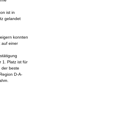
n ist in
tz gelandet
teigern konnten
 auf einer
stätigung
. Platz ist für
 der beste
 Region D-A-
nahm.