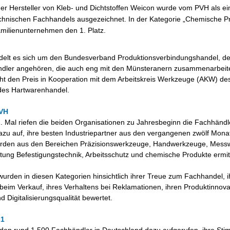
r Hersteller von Kleb- und Dichtstoffen Weicon wurde vom PVH als ei
chnischen Fachhandels ausgezeichnet. In der Kategorie „Chemische P
milienunternehmen den 1. Platz.
elt es sich um den Bundesverband Produktionsverbindungshandel, de
ndler angehören, die auch eng mit den Münsteranern zusammenarbeit
ht den Preis in Kooperation mit dem Arbeitskreis Werkzeuge (AKW) de
des Hartwarenhandel.
PVH
. Mal riefen die beiden Organisationen zu Jahresbeginn die Fachhändle
zu auf, ihre besten Industriepartner aus den vergangenen zwölf Mona
urden aus den Bereichen Präzisionswerkzeuge, Handwerkzeuge, Mess
htung Befestigungstechnik, Arbeitsschutz und chemische Produkte ermitt
 wurden in diesen Kategorien hinsichtlich ihrer Treue zum Fachhandel, i
beim Verkauf, ihres Verhaltens bei Reklamationen, ihren Produktinnov
d Digitalisierungsqualität bewertet.
21
den rund 1.500 Fachhändler in Deutschland dazu aufgerufen, ihre St