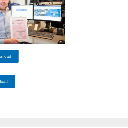
wnload
load