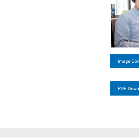
Image Do
PDF Down