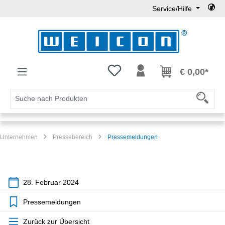
Service/Hilfe
Zum Hauptinhalt springen
Du hast 0 Produkte auf dem Mer
€ 0,00*
Unternehmen
Pressebereich
Pressemeldungen
28. Februar 2024
Pressemeldungen
Zurück zur Übersicht