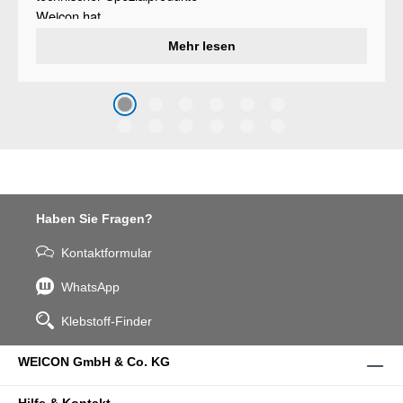
Weicon hat
ein
Verschleißschutzsystem
Mehr lesen
entwickelt, das Oberflächen
vor Erosion und Abrieb
schützt, der durch den Aufprall
grober Partikel verursacht wird
– Weicon WPG-19.
Haben Sie Fragen?
Kontaktformular
WhatsApp
Klebstoff-Finder
WEICON GmbH & Co. KG